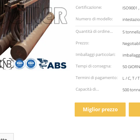
Certificazione:
ISO9001 ,
Numero di modello:
intestazi
Quantità di ordine
5 tonnell
minimo:
Prezzo:
Negotiab
Imballaggi particolari:
imballagg
Tempi di consegna:
50 GIORN
Termini di pagamento:
L / C, T / T
Capacità di
500 tonne
alimentazione:
Miglior prezzo
otto