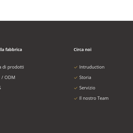
lla fabbrica
Circa noi
a di prodotti
Intruduction
 / ODM
Storia
S
Servizio
Il nostro Team