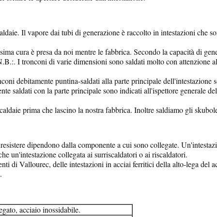
 caldaie. Il vapore dai tubi di generazione è raccolto in intestazioni ch
sima cura è presa da noi mentre le fabbrica. Secondo la capacità di gene
.B.:. I tronconi di varie dimensioni sono saldati molto con attenzione all
coni debitamente puntina-saldati alla parte principale dell'intestazione s
 saldati con la parte principale sono indicati all'ispettore generale del
 caldaie prima che lascino la nostra fabbrica. Inoltre saldiamo gli skubol
o resistere dipendono dalla componente a cui sono collegate. Un'intestaz
e un'intestazione collegata ai surriscaldatori o ai riscaldatori.
ti di Vallourec, delle intestazioni in acciai ferritici della alto-lega del
.
egato, acciaio inossidabile.