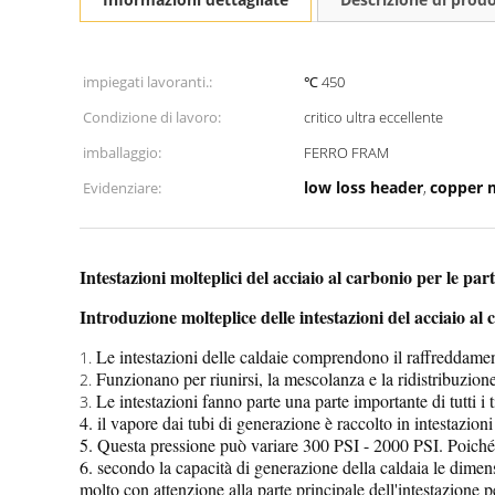
impiegati lavoranti.:
℃ 450
Condizione di lavoro:
critico ultra eccellente
imballaggio:
FERRO FRAM
low loss header
copper 
Evidenziare:
,
Intestazioni molteplici del acciaio al carbonio per le par
Introduzione molteplice delle intestazioni del acciaio al
Le intestazioni delle caldaie comprendono il raffreddamen
1.
Funzionano per riunirsi, la mescolanza e la ridistribuzione
2.
Le intestazioni fanno parte una parte importante di tutti i t
3.
4. il vapore dai tubi di generazione è raccolto in intestazio
5. Questa pressione può variare 300 PSI - 2000 PSI. Poiché 
6. secondo la capacità di generazione della caldaia le dimens
molto con attenzione alla parte principale dell'intestazione pe