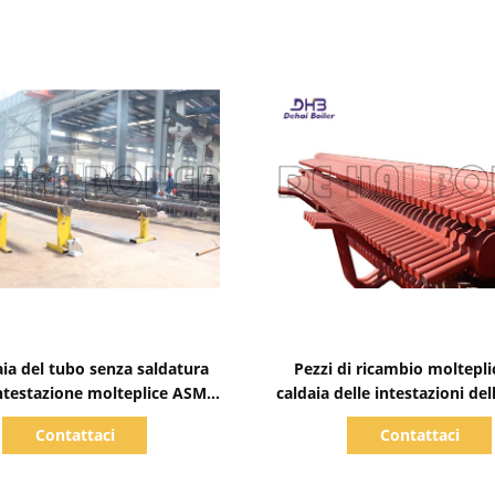
Mostra dettagli
Mostra dettagli
aia del tubo senza saldatura
Pezzi di ricambio molteplic
intestazione molteplice ASME
caldaia delle intestazioni del
i distribuzione del vapore
standard del acciaio al carb
Contattaci
Contattaci
per la caldaia di Hrs