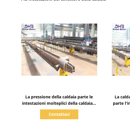
Mostra dettagli
La pressione della caldaia parte le
La cald
intestazioni molteplici della caldaia a
parte l'
vapore per l'industriale
O GB d
Contattaci