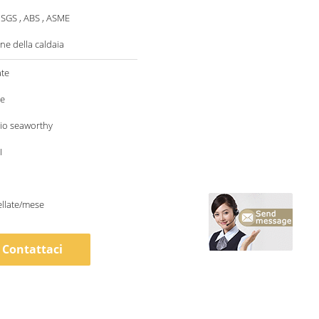
 SGS , ABS , ASME
one della caldaia
ate
le
io seaworthy
I
llate/mese
Contattaci