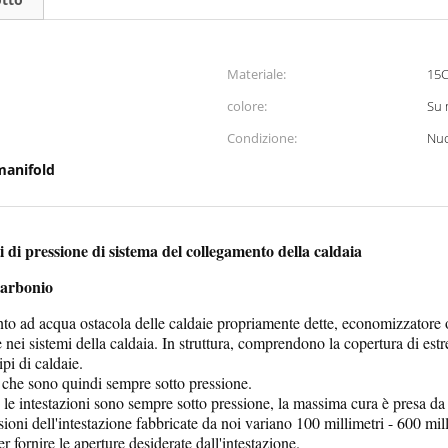
Materiale:
15
colore:
Su 
Condizione:
Nu
manifold
ti di pressione di sistema del collegamento della caldaia
 carbonio
to ad acqua ostacola delle caldaie propriamente dette, economizzatore os
 nei sistemi della caldaia. In struttura, comprendono la copertura di estr
ipi di caldaie.
ni che sono quindi sempre sotto pressione.
le intestazioni sono sempre sotto pressione, la massima cura è presa da 
ioni dell'intestazione fabbricate da noi variano 100 millimetri - 600 mill
r fornire le aperture desiderate dall'intestazione.