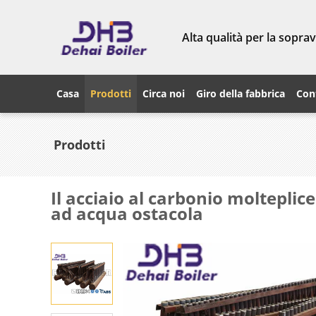
Alta qualità per la sopra
Casa
Prodotti
Circa noi
Giro della fabbrica
Cont
Prodotti
Il acciaio al carbonio moltepli
ad acqua ostacola