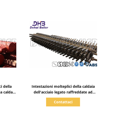
Mostra dettagli
i della
Intestazioni molteplici della caldaia
la caldaia
dell'acciaio legato raffreddate ad
onio ASME
acqua per l'economizzatore della
Contattaci
g
caldaia a vapore