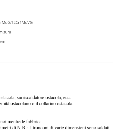
CrMoG/12Cr1MoVG
misura
ovo
tacola, surriscaldatore ostacola, ecc.
emità ostacolano o il collarino ostacola.
noi mentre le fabbrica.
imetri di N.B.:. I tronconi di varie dimensioni sono saldati