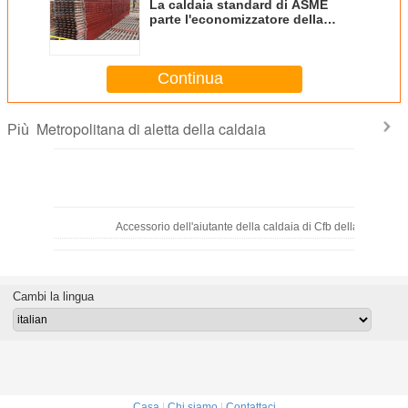
La caldaia standard di ASME
parte l'economizzatore della
metropolitana di aletta di H per la
caldaia a vapore infornata
carbone
Continua
Metropolitana di aletta della caldaia
Più
Accessorio dell'aiutante della caldaia di Cfb della metropol
Cambi la lingua
Parti di riparazione della caldaia dell'economizzatore del carbone per
Casa
|
Chi siamo
|
Contattaci