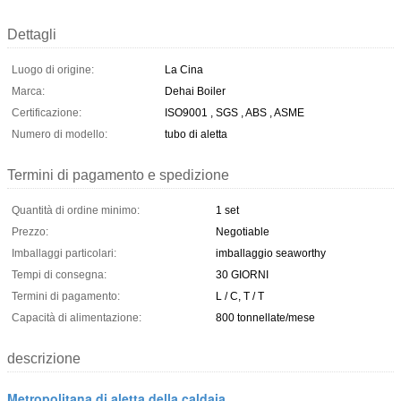
Dettagli
Luogo di origine:
La Cina
Marca:
Dehai Boiler
Certificazione:
ISO9001 , SGS , ABS , ASME
Numero di modello:
tubo di aletta
Termini di pagamento e spedizione
Quantità di ordine minimo:
1 set
Prezzo:
Negotiable
Imballaggi particolari:
imballaggio seaworthy
Tempi di consegna:
30 GIORNI
Termini di pagamento:
L / C, T / T
Capacità di alimentazione:
800 tonnellate/mese
descrizione
Metropolitana di aletta della caldaia