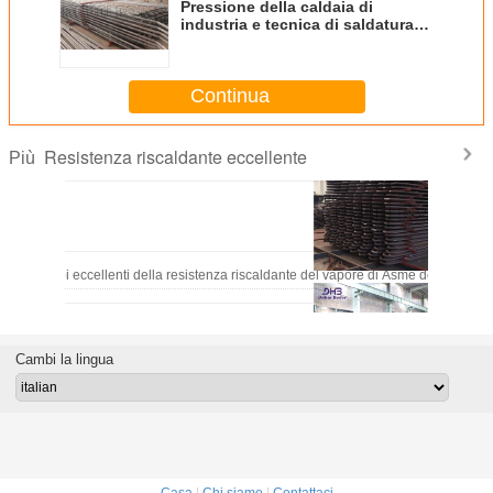
Pressione della caldaia di
industria e tecnica di saldatura
dell'en 3834 dei tubi di
surriscaldatore
Continua
Resistenza riscaldante eccellente
Più
Tubi eccellenti della resistenza riscaldante del vapore di Asme del acciaio 
Cambi la lingua
Parti eccellenti della caldaia degli economizzatori e dei riscaldatori a aria de
Casa
|
Chi siamo
|
Contattaci