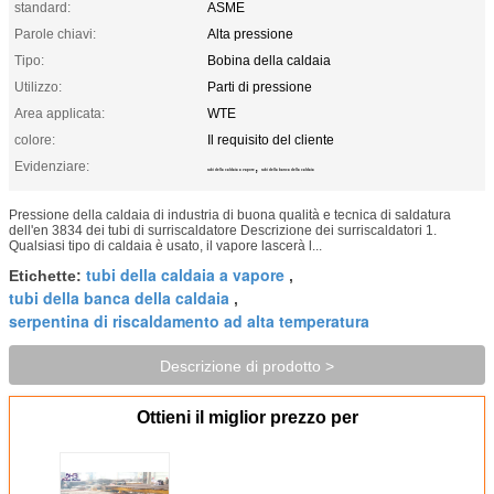
standard:
ASME
Parole chiavi:
Alta pressione
Tipo:
Bobina della caldaia
Utilizzo:
Parti di pressione
Area applicata:
WTE
colore:
Il requisito del cliente
Evidenziare:
,
tubi della caldaia a vapore
tubi della banca della caldaia
Pressione della caldaia di industria di buona qualità e tecnica di saldatura
dell'en 3834 dei tubi di surriscaldatore Descrizione dei surriscaldatori 1.
Qualsiasi tipo di caldaia è usato, il vapore lascerà l...
tubi della caldaia a vapore
Etichette:
,
tubi della banca della caldaia
,
serpentina di riscaldamento ad alta temperatura
Descrizione di prodotto >
Ottieni il miglior prezzo per