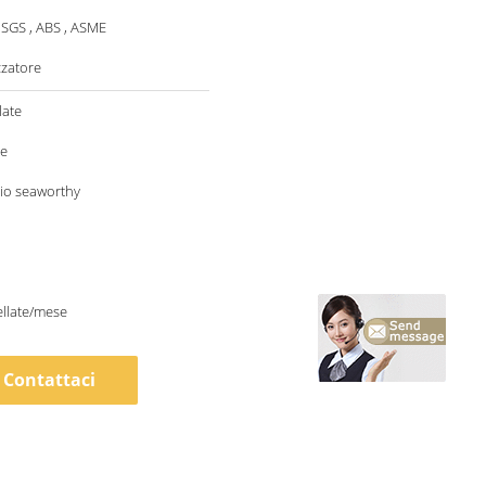
 SGS , ABS , ASME
zatore
late
le
io seaworthy
llate/mese
Contattaci