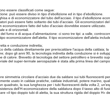
sono essere classificati come segue:
ne: può essere diviso in tipo d'ebollizione ed in tipo d'ebollizione.
ghisa e di economizzatore del tubo dell'acciaio. il tipo d'ebollizione eco
zzatori può essere fatto soltanto dei tubi d'acciaio. Gli economizzatori de
 economizzatore fatto del tubo d'acciaio dovrebbe essere utilizzato.
le e di orizzontali.
del fumo e di acqua d'alimentazione: ci sono tre tipi: a valle, controcor
po economizzatore dell'aletta. Il tipo economizzatore dell'aletta includ
etta e conduzione indiretta;
co della caldaia direttamente per preriscaldare l'acqua della caldaia; la
re; dopo gli anni 90, la tecnologia indiretta della conduzione si è svilu
e di calore. Brevetto di tecnologia del settore petrolifero e brevetto s
teriale del super-termale aerospaziale è stata alla prima linea del camp
vere simmetria circolare d'acciaio due da saldare sui tubi fluorescenti pe
ente usato in caldaie pratiche, caldaie industriali, potere marino, qua
n quadrato, la sua lunghezza per i tubi fluorescenti della volta 2, un'e
 resistenza dell'H-economizzatore della saldatura dopo il tasso alto di f
e «il tipo doppio tubi di aletta, la sua struttura rigida del doppio H» de