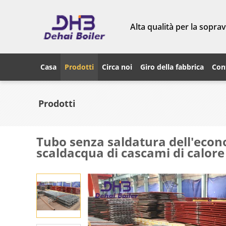
Alta qualità per la sopra
Casa
Prodotti
Circa noi
Giro della fabbrica
Cont
Prodotti
Tubo senza saldatura dell'econo
scaldacqua di cascami di calore