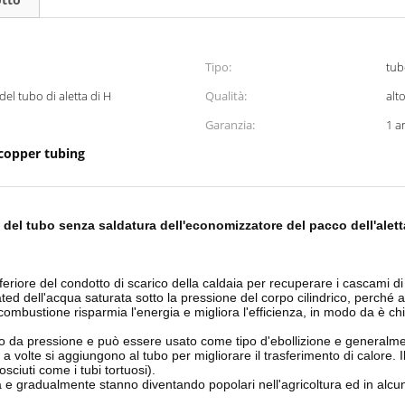
Tipo:
tub
el tubo di aletta di H
Qualità:
alt
Garanzia:
1 a
copper tubing
 del tubo senza saldatura dell'economizzatore del pacco dell'alett
nferiore del condotto di scarico della caldaia per recuperare i cascami 
eated dell'acqua saturata sotto la pressione del corpo cilindrico, perché
i combustione risparmia l'energia e migliora l'efficienza, in modo da è 
ato da pressione e può essere usato come tipo d'ebollizione e generalmen
 a volte si aggiungono al tubo per migliorare il trasferimento di calore. 
sciuti come i tubi tortuosi).
ia e gradualmente stanno diventando popolari nell'agricoltura ed in alcun