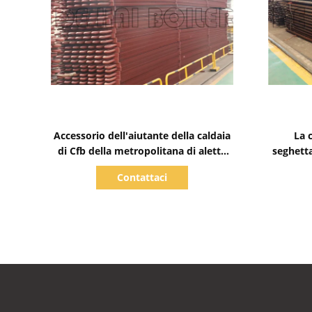
Mostra dettagli
Accessorio dell'aiutante della caldaia
La 
di Cfb della metropolitana di aletta
seghetta
della caldaia del doppio H della
m
Contattaci
centrale elettrica da 300 Mw