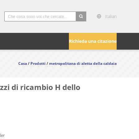
Italian
Richieda una citazione
Casa
/
Prodotti
/
metropolitana di aletta della caldaia
zzi di ricambio H dello
ler