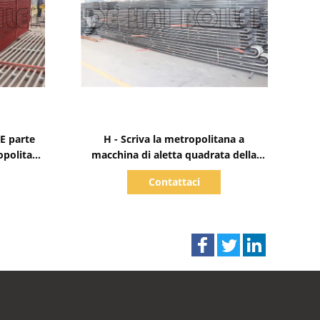
Mostra dettagli
E parte
H - Scriva la metropolitana a
opolitana
macchina di aletta quadrata della
 a vapore
caldaia comprendono
Contattaci
l'economizzatore per i pezzi di
ricambio della caldaia