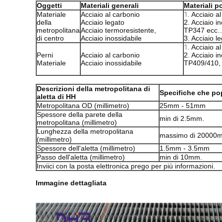
Oggetti
Materiali generali
Materiali 
1.
Materiale
Acciaio al carbonio
Acciaio a
della
Acciaio legato
2. Acciaio 
metropolitana
Acciaio termoresistente,
TP347 ecc
di centro
Acciaio inossidabile
3. Acciaio l
1.
Acciaio a
Perni
Acciaio al carbonio
2. Acciaio in
Materiale
Acciaio inossidabile
TP409/410,
Descrizioni della metropolitana di
Specifiche che po
aletta di HH
Metropolitana OD (millimetro)
25mm - 51mm
Spessore della parete della
min di 2.5mm.
metropolitana (millimetro)
Lunghezza della metropolitana
massimo di 20000
(millimetro)
Spessore dell'aletta (millimetro)
1.5mm - 3.5mm
Passo dell'aletta (millimetro)
min di 10mm.
Inviici con la posta elettronica prego per più informazioni.
Immagine dettagliata