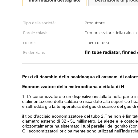
Tipo della società:
Produttore
Parole chiavi:
Economizzatore della caldaia d
colore:
Il nero o rosso
fin tube radiator
finned 
Evidenziare:
,
Pezzi di ricambio dello scaldacqua di cascami di calore
Economizzatore della metropolitana alettata di H
1.
L'economizzatore è un dispositivo installato nella parte i
d'alimentazione della caldaia è riscaldato alla superficie h
e raffredda giù la temperatura del gas di scarico del gas d
il tipo d'acciaio economizzatore del tubo 2.The non è limit
diametro esterno di 32 - 51 millimetro. Le alette e le costole
orizzontalmente ha sistemato i tubi paralleli del gomito (cono
Gli economizzatori pricipalmente sono utilizzati nell'industr