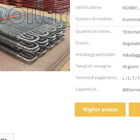
Certificazione:
ISO9001 ,
Numero di modello:
Economiz
Quantità di ordine
10 tonnel
minimo:
Prezzo:
Negotiab
Imballaggi particolari:
imballagg
Tempi di consegna:
45 giorni
Termini di pagamento:
L / C, T / T
Capacità di
800 tonne
alimentazione:
Miglior prezzo
otto