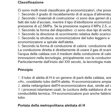
Classificazione
Ci sono molti modi classificare gli economizzatori, che pos
1.
Secondo il grado di riscaldamento di di acqua d'alimentazio
2.
Secondo i materiali di costruzione: ci sono due generi di 
fatti dei tubi d'acciaio, mentre il tipo d'ebollizione economi
pressione di ≤2.5MPa. Se la pressione supera il MPa 2,5, un
3.
Secondo la forma del dispositivo: ci sono due tipi di vertica
4.
Secondo la direzione di scorrimento relativa dello scarico 
5.
Secondo la struttura: economizzatore del tubo leggero e ti
economizzatore a spirale dell'aletta.
6.
Secondo la forma di conduzione di calore: conduzione dir
La conduzione diretta è direttamente di usare il gas di scari
l'acqua della caldaia con il medium della conduzione di calo
innovazioni nella tecnologia, pricipalmente con la conduzion
Particolarmente dall'inizio del XXI secolo, la tecnologia ma
Principio
1.
Il tubo di aletta di H è un genere di parti della caldaia, a
«H», cosiddetto tubo dell'H-aletta. H-economizzatore ampiam
2.
aletta rettangolare dell'H-economizzatore due, simile ad u
3.
i processi istantanei usati, la cucitura della saldatura di
conducibilità termica. l'H-economizzatore può anche fabbricar
tubo.
Portata della metropolitana alettata di H