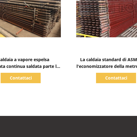
Mostra dettagli
Mostra dettagli
caldaia a vapore espelsa
La caldaia standard di ASM
ta continua saldata parte la
l'economizzatore della metr
etropolitana di aletta
di aletta di H per la caldaia
Contattaci
Contattaci
dell'economizzatore
infornata carbone