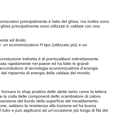
nomizzatori principalmente è fatto del ghisa, ma inoltre sono
l ghisa principalmente sono utilizzati in caldaie con una
rente ed ibrido.
e: un economizzatore H tipo (utilizzato più) e un
 conduzione indiretta è di preriscaldare indirettamente
ppata rapidamente nel paese ed ha fatto le grandi
uperconduttore di tecnologia economizzatrice d'energia.
o del risparmio di energia della caldaia del mondo.
r formare lo shap positivo delle alette tanto come la lettera
le la coda delle componenti dello scambiatore di calore.
spansione del bordo della superficie del riscaldamento.
usione, saldano la resistenza alla trazione ed ha buona
l tubo e può applicarsi ad un'occasione più lunga di fila del