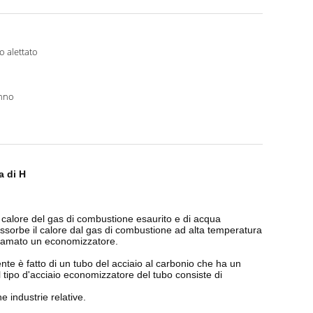
o alettato
o
nno
a di H
di calore del gas di combustione esaurito e di acqua
 assorbe il calore dal gas di combustione ad alta temperatura
chiamato un economizzatore.
te è fatto di un tubo del acciaio al carbonio che ha un
Il tipo d'acciaio economizzatore del tubo consiste di
e industrie relative.