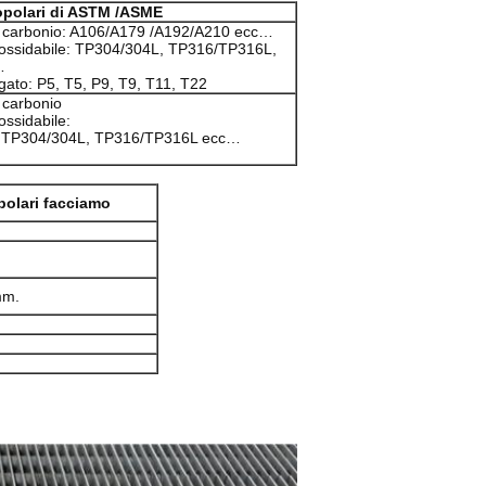
popolari di ASTM /ASME
l carbonio: A106/A179 /A192/A210 ecc…
inossidabile: TP304/304L, TP316/TP316L,
…
egato: P5, T5, P9, T9, T11, T22
l carbonio
ossidabile:
 TP304/304L, TP316/TP316L ecc…
polari facciamo
mm.